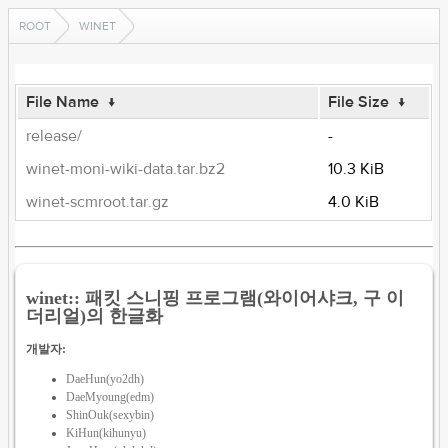
ROOT
WINET
File Name
↓
File Size
↓
release/
-
winet-moni-wiki-data.tar.bz2
10.3 KiB
winet-scmroot.tar.gz
4.0 KiB
winet:: 패킷 스니핑 프로그램(와이어샤크, 구 이
더리얼)의 한글화
개발자:
DaeHun(yo2dh)
DaeMyoung(edm)
ShinOuk(sexybin)
KiHun(kihunyu)