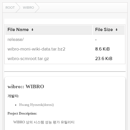
ROOT
WIBRO
File Name
↓
File Size
↓
release/
-
wibro-moni-wiki-data.tar.bz2
8.6 KiB
wibro-scmroot.tar.gz
23.6 KiB
wibro:: WIBRO
개발자:
Hwang Hyoseok(dorosi)
Project Description:
WIBRO 상의 시스템 성능 평가 유틸리티