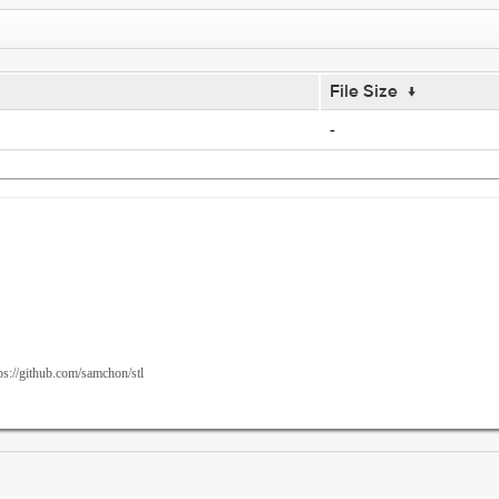
File Size
↓
-
ithub.com/samchon/stl