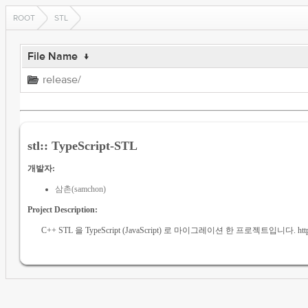
ROOT
STL
File Name
↓
release/
stl:: TypeScript-STL
개발자:
삼촌(samchon)
Project Description:
C++ STL 을 TypeScript (JavaScript) 로 마이그레이션 한 프로젝트입니다. https://g