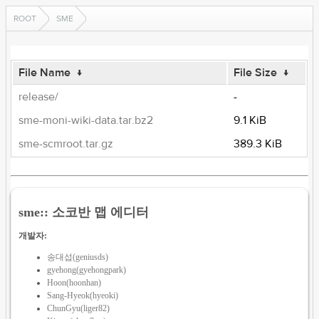
ROOT
SME
File Name
↓
File Size
↓
release/
-
sme-moni-wiki-data.tar.bz2
9.1 KiB
sme-scmroot.tar.gz
389.3 KiB
sme:: 소코반 맵 에디터
개발자:
송대섭(geniusds)
gyehong(gyehongpark)
Hoon(hoonhan)
Sang-Hyeok(hyeoki)
ChunGyu(liger82)