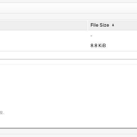
File Size
↓
-
8.8 KiB
오.