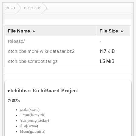
ROOT
ETCHIBBS
File Name
↓
File Size
↓
release/
-
etchibbs-moni-wiki-data.tar.bz2
11.7 KiB
etchibbs-scmroot.tar.gz
1.5 MiB
etchibbs:: EtchiBoard Project
개발자:
xsaku(xsaku)
Jihyun(likesylph)
Yun-young(lseeker)
치이(kero4)
Moon(garderisia)