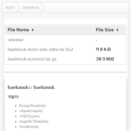
ROOT
BAEKMUK
File Name
↓
File Size
↓
release/
-
baekmuk-moni-wiki-data.tar.bz2
11.8 KiB
baekmuk-scmroot.tar.gz
38.9 MiB
baekmuk:: baekmuk
개발자:
Kyung-Heon(tody)
wkpark(wkpark)
서영진(yjseo)
Jungshik Shin(jshin)
Seonil(iriyun)